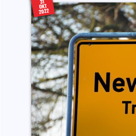
31
OKT
2022