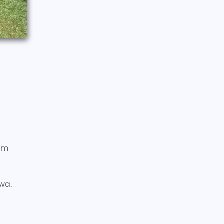
am
wa.