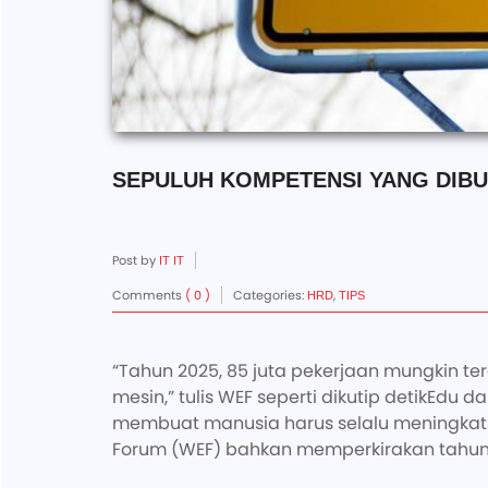
SEPULUH KOMPETENSI YANG DIBU
Post by
IT IT
Comments
( 0 )
Categories:
,
HRD
TIPS
“Tahun 2025, 85 juta pekerjaan mungkin t
mesin,” tulis WEF seperti dikutip detikEdu
membuat manusia harus selalu meningkatka
Forum (WEF) bahkan memperkirakan tahun 2