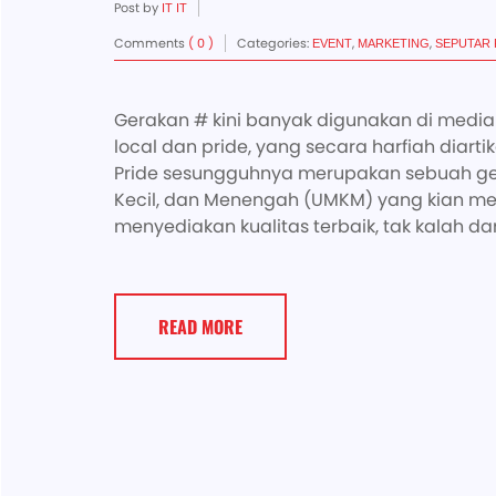
Post by
IT IT
Comments
( 0 )
Categories:
,
,
EVENT
MARKETING
SEPUTAR 
Gerakan # kini banyak digunakan di media s
local dan pride, yang secara harfiah diar
Pride sesungguhnya merupakan sebuah ge
Kecil, dan Menengah (UMKM) yang kian me
menyediakan kualitas terbaik, tak kalah dar
READ MORE