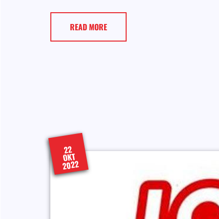
READ MORE
22
OKT
2022